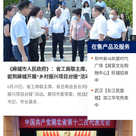
招商中
郑州金马凯旋时代
广场【基础建材
城】旺铺招商中
X
在售产品及服务
郑州金马凯旋时代
广场【居家文化购
物中心】旺铺招商
《麻城市人民政府》：省工商联主席、省总商会会长刘顺
中
妮到麻城开展“乡村振兴项目对接”活动
武汉【长江凯旋
6月29日，省工商联主席、省总商会会长刘顺妮到麻城开展“乡村
城】滨江华宅热卖
振兴项目对接”活动。黄冈市委常委、统战部长李玲，麻城市委副
中
书记、市长裴永...
武汉【长江凯旋
城】商业街旺铺招
商中