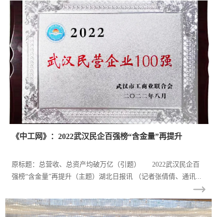
《中工网》：2022武汉民企百强榜“含金量”再提升
原标题：总营收、总资产均破万亿（引题） 2022武汉民企百
强榜“含金量”再提升（主题）湖北日报讯 （记者张倩倩、通讯...