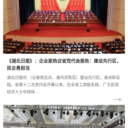
金马凯旋时代广场
【十二市集】旺铺
招商中
武汉【金马凯旋家
居CBD】少量旺铺
招商中
《湖北日报》：企业家热议省党代会报告：建设先行区，
民企勇担当
湖北日报讯 （记者周志兵、通讯员陈蕊）建设先行区，奋进新征
程。省第十二次党代会开幕以来，在全省工商联系统、广大民营
经济人士中持续...