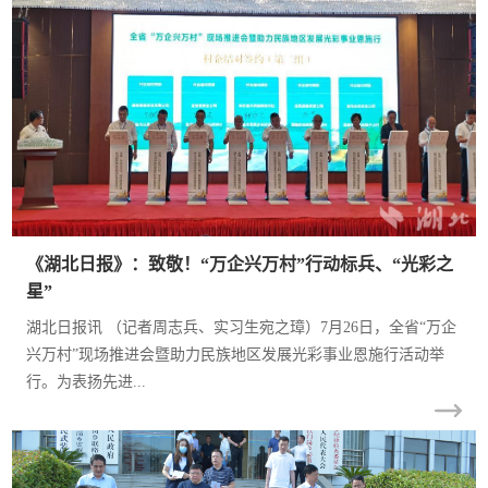
武汉【长江凯旋
城】滨江华宅热卖
中
武汉【长江凯旋
城】商业街旺铺招
《湖北日报》：致敬！“万企兴万村”行动标兵、“光彩之
商中
星”
湖北日报讯 （记者周志兵、实习生宛之璋）7月26日，全省“万企
金马凯旋时代广场
兴万村”现场推进会暨助力民族地区发展光彩事业恩施行活动举
【十二市集】旺铺
行。为表扬先进...
招商中
武汉【金马凯旋家
居CBD】少量旺铺